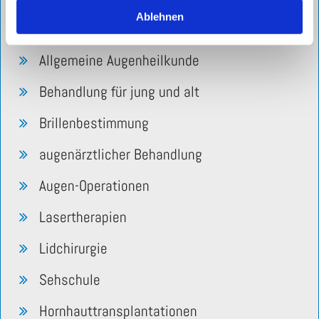
Ablehnen
Wir bieten Ihnen u.a. folgende Leistungen an
Allgemeine Augenheilkunde
Behandlung für jung und alt
Brillenbestimmung
augenärztlicher Behandlung
Augen-Operationen
Lasertherapien
Lidchirurgie
Sehschule
Hornhauttransplantationen