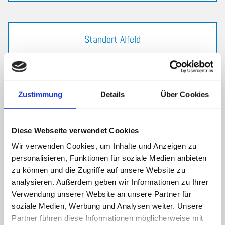
Standort Alfeld
Landrat-Beushausen-Str. 26
31061 Alfeld
Telefon
: 05181/23223
Zustimmung
Details
Über Cookies
Telefax
: 05181/23263
Sprechstunde:
Diese Webseite verwendet Cookies
Mo. bis Fr. 8.30 bis 12.00 Uhr
und nach Vereinbarung
Wir verwenden Cookies, um Inhalte und Anzeigen zu
personalisieren, Funktionen für soziale Medien anbieten
zu können und die Zugriffe auf unsere Website zu
analysieren. Außerdem geben wir Informationen zu Ihrer
Verwendung unserer Website an unsere Partner für
Standort Bockenem
soziale Medien, Werbung und Analysen weiter. Unsere
Partner führen diese Informationen möglicherweise mit
Königstr. 12