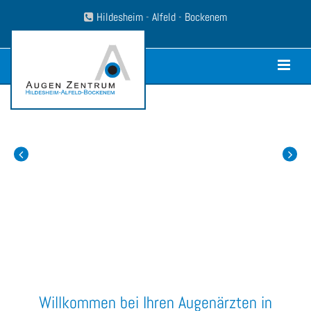
Zum Inhalt springen
Hildesheim
-
Alfeld
-
Bockenem

Willkommen bei Ihren Augenärzten in