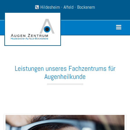
Zum Inhalt springen
Hildesheim
-
Alfeld
-
Bockenem

Leistungen unseres Fachzentrums für
Augenheilkunde