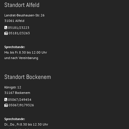
Standort Alfeld
Landrat-Beushausen-Str. 26
31061 Alfeld
05181/23223

05181/23263

Sprechstunde:
Mo. bis Fr. 8.30 bis 12.00 Uhr
und nach Vereinbarung
Standort Bockenem
Königstr. 12
31167 Bockenem
05067/249454

05067/9179326

Sprechstunde:
Di., Do., Fr.8.30 bis 12.30 Uhr