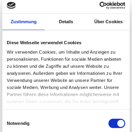
Ultraschalldiagnostik (A+B Bild)
Notfallversorgung
Zustimmung
Details
Über Cookies
Lasertherapien
Diese Webseite verwendet Cookies
Argon-Laser
Wir verwenden Cookies, um Inhalte und Anzeigen zu
Nd – Yag Laser
personalisieren, Funktionen für soziale Medien anbieten
Excimer – Laser in Kooperation mit Dr. Ruf in Bad
zu können und die Zugriffe auf unsere Website zu
Gandersheim
analysieren. Außerdem geben wir Informationen zu Ihrer
Cyclophotokoagulation und Micro CPC
Verwendung unserer Website an unsere Partner für
Photodynamische Therapie (PDT)
soziale Medien, Werbung und Analysen weiter. Unsere
Partner führen diese Informationen möglicherweise mit
NANO-Laser
weiteren Daten zusammen, die Sie ihnen bereitgestellt
Hier finden sie weitere Informationen zum Nanolaser

haben oder die sie im Rahmen Ihrer Nutzung der Dienste
gesammelt haben.
Einwilligungsauswahl
Augenoperationen
Notwendig